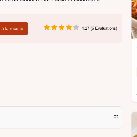
r à la recette
4.17 (6 Évaluations)
☷