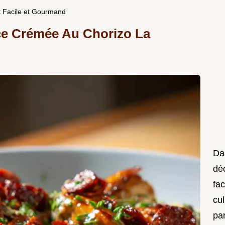
t Facile et Gourmand
uce Crémée Au Chorizo La
Da
déc
fac
cul
pa