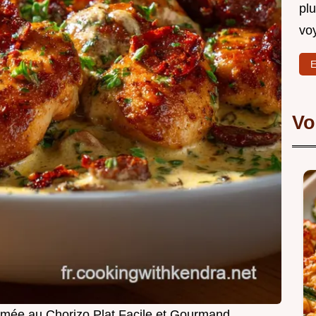
plu
vo
E
Vo
rémée au Chorizo Plat Facile et Gourmand