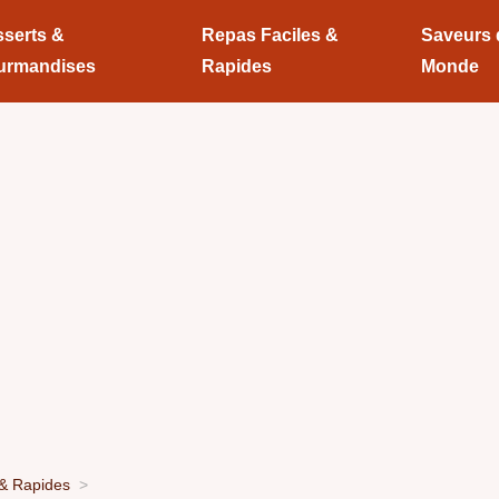
serts &
Repas Faciles &
Saveurs
urmandises
Rapides
Monde
 & Rapides