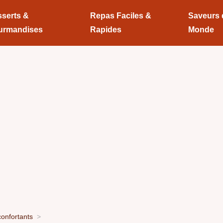
serts &
Repas Faciles &
Saveurs
urmandises
Rapides
Monde
onfortants