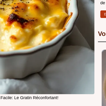
de
E
Vo
acile: Le Gratin Réconfortant!