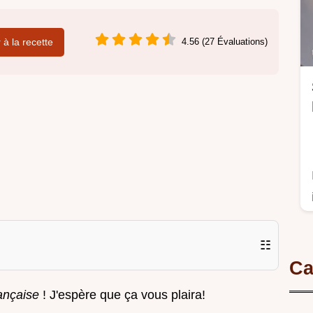
r à la recette
4.56 (27 Évaluations)
☷
Ca
rançaise
! J'espère que ça vous plaira!