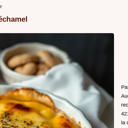
t!
Béchamel
Pa
Au
rec
421
la 