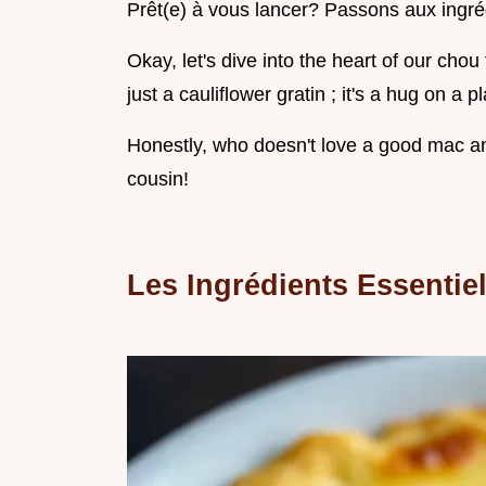
Prêt(e) à vous lancer? Passons aux ingré
Okay, let's dive into the heart of our chou f
just a cauliflower gratin ; it's a hug on a pl
Honestly, who doesn't love a good mac and
cousin!
Les Ingrédients Essentie