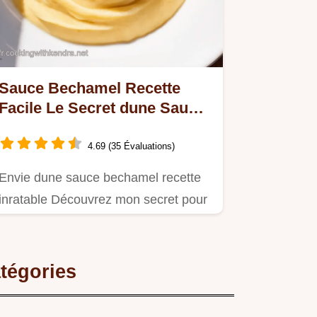
Sauce Bechamel Recette
Facile Le Secret dune Sauce
Parfaite
4.69 (35 Évaluations)
Envie dune sauce bechamel recette
inratable Découvrez mon secret pour
une béchamel maison lisse et…
tégories