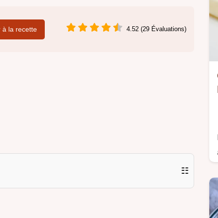
r à la recette
4.52 (29 Évaluations)
☷