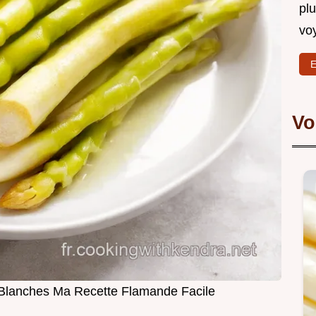
plu
vo
E
Vo
Blanches Ma Recette Flamande Facile