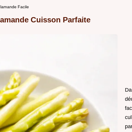
lamande Facile
lamande Cuisson Parfaite
Da
déc
fac
cul
pa