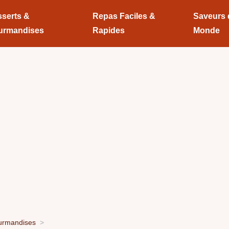
serts &
Repas Faciles &
Saveurs
urmandises
Rapides
Monde
urmandises