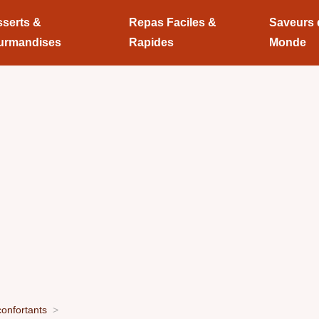
serts &
Repas Faciles &
Saveurs
urmandises
Rapides
Monde
onfortants