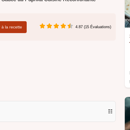
r à la recette
4.87 (15 Évaluations)
☷