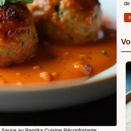
de
E
Vo
a Sauce au Paprika Cuisine Réconfortante