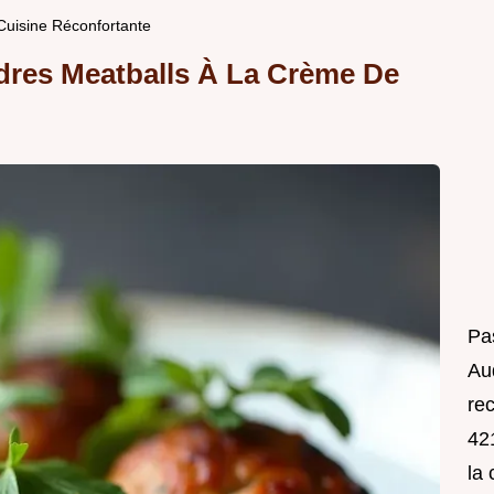
Cuisine Réconfortante
dres Meatballs À La Crème De
Pa
Au
rec
421
la 