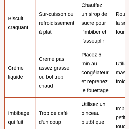
Chauffez
Sur-cuisson ou
un sirop de
Roule
Biscuit
refroidissement
sucre pour
la sor
craquant
à plat
l'imbiber et
four
l'assouplir
Placez 5
Crème pas
min au
Utilis
Crème
assez grasse
congélateur
masc
liquide
ou bol trop
et reprenez
froid
chaud
le fouettage
Utilisez un
Imbib
Imbibage
Trop de café
pinceau
petite
qui fuit
d'un coup
plutôt que
touch