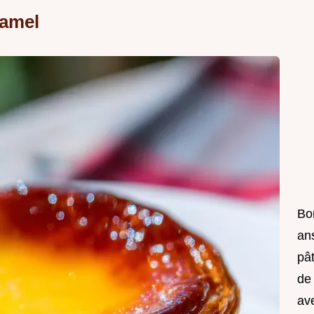
ramel
Bo
ans
pât
de 
ave