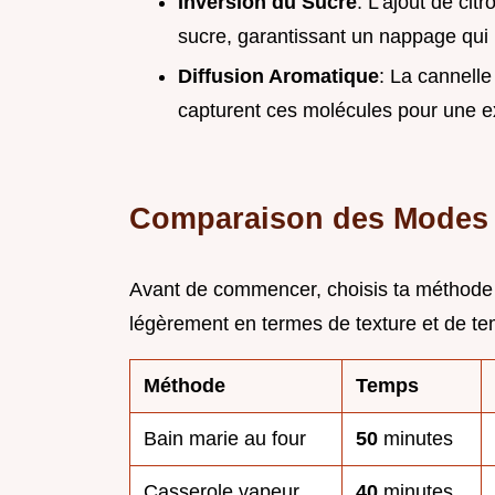
Inversion du Sucre
: L'ajout de cit
sucre, garantissant un nappage qui 
Diffusion Aromatique
: La cannelle 
capturent ces molécules pour une e
Comparaison des Modes
Avant de commencer, choisis ta méthode s
légèrement en termes de texture et de te
Méthode
Temps
Bain marie au four
50
minutes
Casserole vapeur
40
minutes