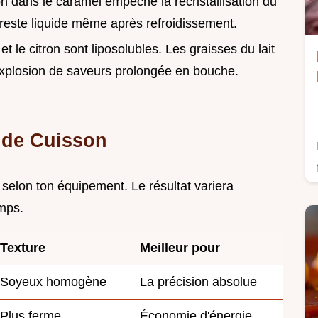
ron dans le caramel empêche la recristallisation du
reste liquide même après refroidissement.
et le citron sont liposolubles. Les graisses du lait
xplosion de saveurs prolongée en bouche.
 de Cuisson
elon ton équipement. Le résultat variera
mps.
Texture
Meilleur pour
Soyeux homogène
La précision absolue
Plus ferme
Économie d'énergie