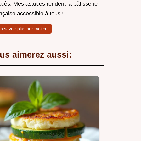
ccès. Mes astuces rendent la pâtisserie
nçaise accessible à tous !
n savoir plus sur moi ➜
us aimerez aussi: