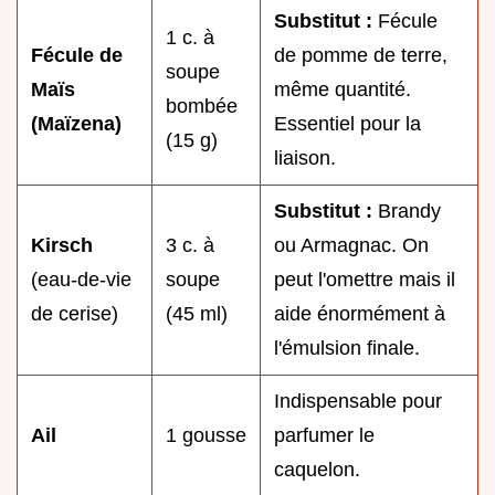
Substitut :
Fécule
1 c. à
Fécule de
de pomme de terre,
soupe
Maïs
même quantité.
bombée
(Maïzena)
Essentiel pour la
(15 g)
liaison.
Substitut :
Brandy
Kirsch
3 c. à
ou Armagnac. On
(eau-de-vie
soupe
peut l'omettre mais il
de cerise)
(45 ml)
aide énormément à
l'émulsion finale.
Indispensable pour
Ail
1 gousse
parfumer le
caquelon.