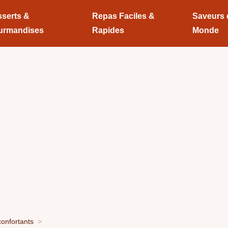
serts &
Repas Faciles &
Saveurs
urmandises
Rapides
Monde
onfortants