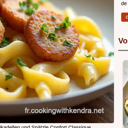
de
E
Vo
ikadellen und Spätzle Confort Classique