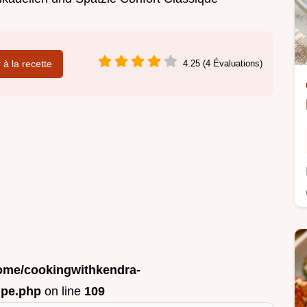
r à la recette
4.25 (4 Évaluations)
ome/cookingwithkendra-
ipe.php
on line
109