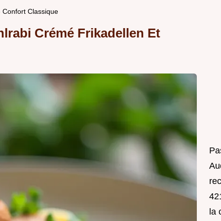
 Confort Classique
lrabi Crémé Frikadellen Et
Pa
Au
rec
421
la 