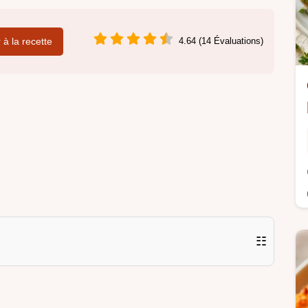
r à la recette
4.64 (14 Évaluations)
☷