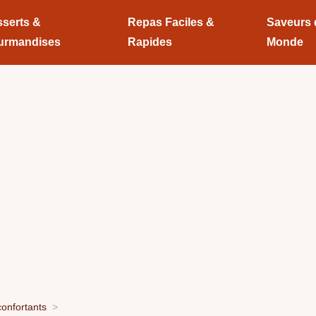
serts &
Repas Faciles &
Saveurs
urmandises
Rapides
Monde
onfortants