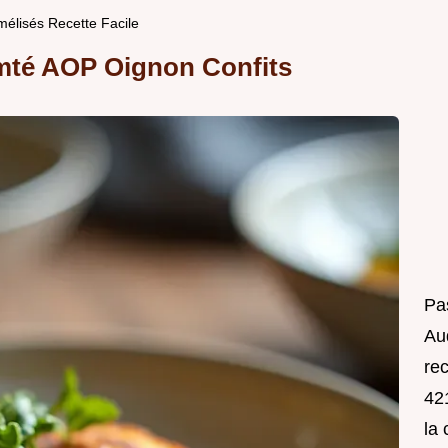
élisés Recette Facile
mté AOP Oignon Confits
Pa
Au
rec
421
la 