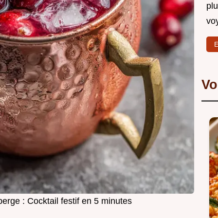
plu
vo
E
Vo
rge : Cocktail festif en 5 minutes