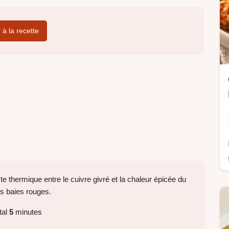
r à la recette
te thermique entre le cuivre givré et la chaleur épicée du
es baies rouges.
tal
5
minutes