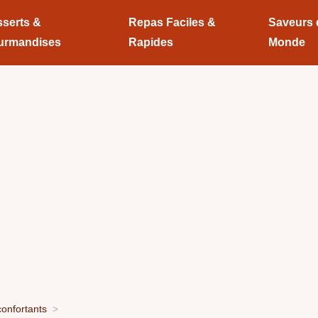
serts &
Repas Faciles &
Saveurs
urmandises
Rapides
Monde
onfortants