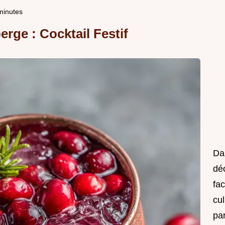
minutes
ge : Cocktail Festif
Da
déc
fac
cul
pa