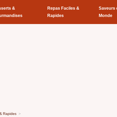
serts &
Repas Faciles &
Saveurs
urmandises
Rapides
Monde
 & Rapides