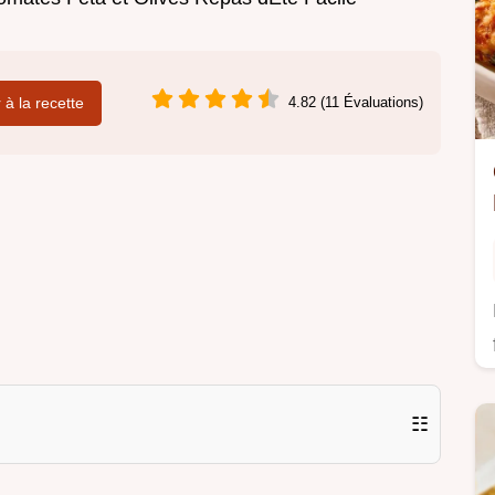
r à la recette
4.82 (11 Évaluations)
☷