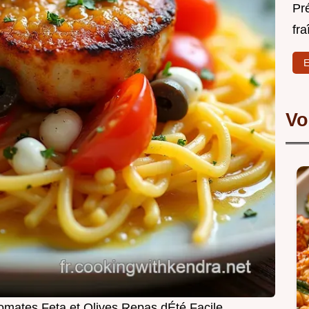
Pr
fra
E
Vo
omates Feta et Olives Repas dÉté Facile