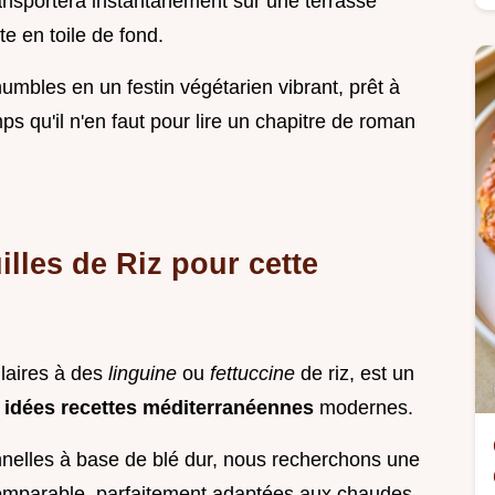
ransportera instantanément sur une terrasse
te en toile de fond.
umbles en un festin végétarien vibrant, prêt à
s qu'il n'en faut pour lire un chapitre de roman
lles de Riz pour cette
milaires à des
linguine
ou
fettuccine
de riz, est un
'
idées recettes méditerranéennes
modernes.
onnelles à base de blé dur, nous recherchons une
ncomparable, parfaitement adaptées aux chaudes