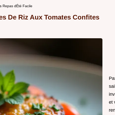
es Repas dÉté Facile
es De Riz Aux Tomates Confites
Pa
sai
in
et 
ren