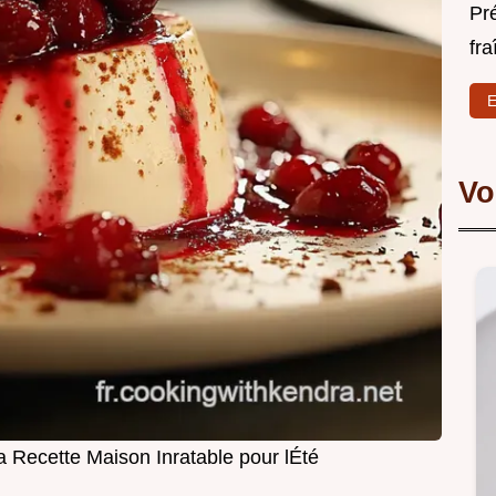
Pr
fra
E
Vo
 Recette Maison Inratable pour lÉté