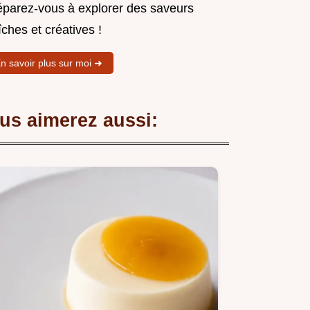
éparez-vous à explorer des saveurs
îches et créatives !
n savoir plus sur moi ➜
us aimerez aussi: