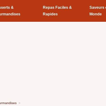
serts &
Repas Faciles &
Saveurs
urmandises
Rapides
Monde
urmandises