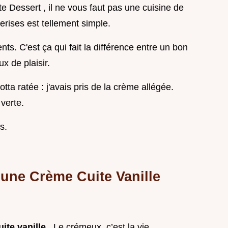
te Dessert , il ne vous faut pas une cuisine de
rises est tellement simple.
ents. C'est ça qui fait la différence entre un bon
ux de plaisir.
a ratée : j'avais pris de la crème allégée.
 verte.
s.
une Crème Cuite Vanille
ite vanille
. Le crémeux, c’est la vie.