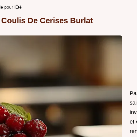
e pour lÉté
 Coulis De Cerises Burlat
Pa
sai
in
et 
ren