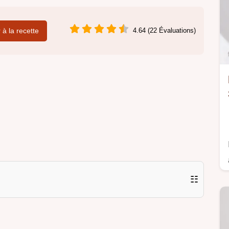
r à la recette
4.64 (22 Évaluations)
☷