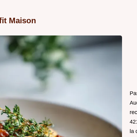
it Maison
Pa
Au
rec
421
la 