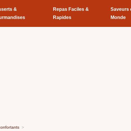
serts &
Repas Faciles &
Saveurs
urmandises
Rapides
Monde
onfortants