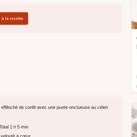
r à la recette
 effiloché de confit avec une purée onctueuse au céleri
otal 1 h 5 min
t velouté à cœur