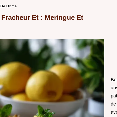
'Été Ultime
 Fracheur Et : Meringue Et
Bo
ans
pât
de 
ave