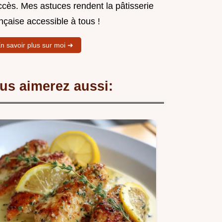
ccès. Mes astuces rendent la pâtisserie
nçaise accessible à tous !
n savoir plus sur moi ➜
us aimerez aussi: