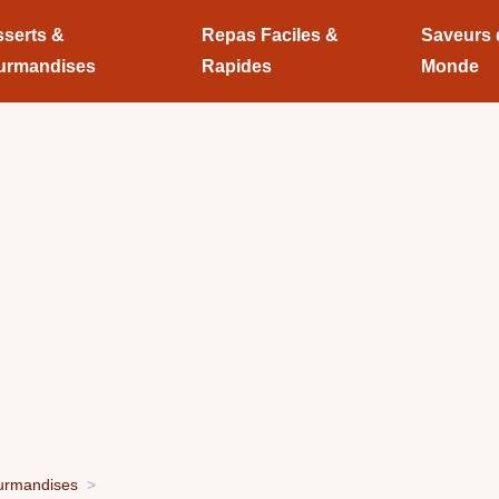
serts &
Repas Faciles &
Saveurs
urmandises
Rapides
Monde
urmandises