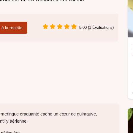
r à la recette
5.00 (1 Évaluations)
de meringue craquante cache un cœur de guimauve,
tilly aérienne.
pâtissière.