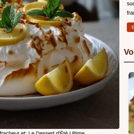
su
fra
E
Vo
fracheur et: Le Dessert d'Été Ultime