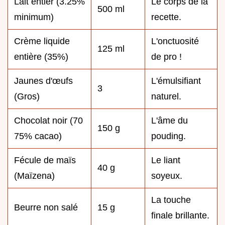
Lait entier (3.25%
Le corps de la
500 ml
minimum)
recette.
Crème liquide
L'onctuosité
125 ml
entière (35%)
de pro !
Jaunes d'œufs
L'émulsifiant
3
(Gros)
naturel.
Chocolat noir (70
L'âme du
150 g
75% cacao)
pouding.
Fécule de maïs
Le liant
40 g
(Maïzena)
soyeux.
La touche
Beurre non salé
15 g
finale brillante.