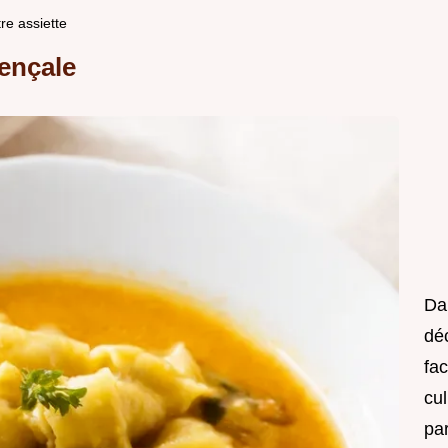
re assiette
ençale
Da
déc
fac
cul
pa