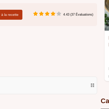
r à la recette
4.43 (37 Évaluations)
☷
Ca