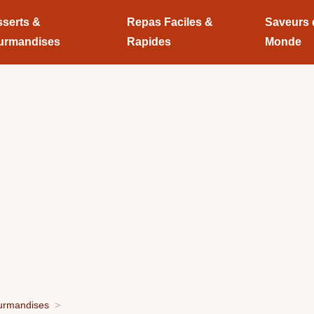
serts &
Repas Faciles &
Saveurs
urmandises
Rapides
Monde
urmandises