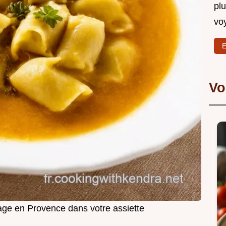
plu
vo
E
Vo
age en Provence dans votre assiette