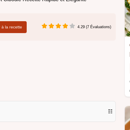
r à la recette
4.29 (7 Évaluations)
☷