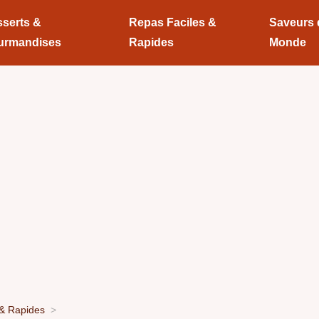
serts &
Repas Faciles &
Saveurs
urmandises
Rapides
Monde
 & Rapides