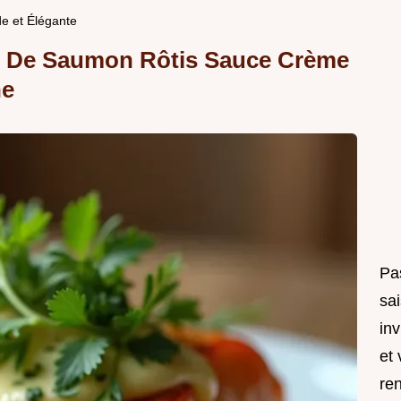
e et Élégante
s De Saumon Rôtis Sauce Crème
he
Pa
sai
in
et 
ren