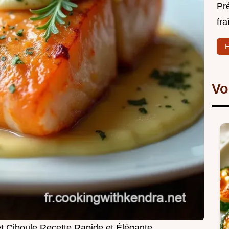
Pr
fra
E
Vo
 Ciboule Recette Rapide et Élégante