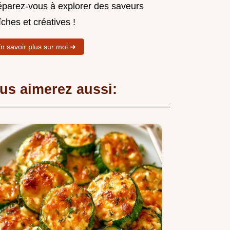
éparez-vous à explorer des saveurs
îches et créatives !
n savoir plus sur moi ➜
us aimerez aussi: