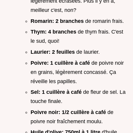
légèrement écrasées. Plus il y en a,
meilleur c'est, non?
Romarin:
2 branches
de romarin frais.
Thym:
4 branches
de thym frais. C'est
le sud, quoi!
Laurier:
2 feuilles
de laurier.
Poivre:
1 cuillère à café
de poivre noir
en grains, légèrement concassé. Ça
réveille les papilles.
Sel:
1 cuillère à café
de fleur de sel. La
touche finale.
Poivre noir:
1/2 cuillère à café
de
poivre noir fraîchement moulu.
Huile d'olive:
750ml à 1 litre
d'huile