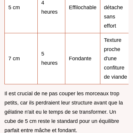
4
5 cm
Effilochable
détache
heures
sans
effort
Texture
proche
5
7 cm
Fondante
d'une
heures
confiture
de viande
Il est crucial de ne pas couper les morceaux trop
petits, car ils perdraient leur structure avant que la
gélatine n'ait eu le temps de se transformer. Un
cube de 5 cm reste le standard pour un équilibre
parfait entre mâche et fondant.