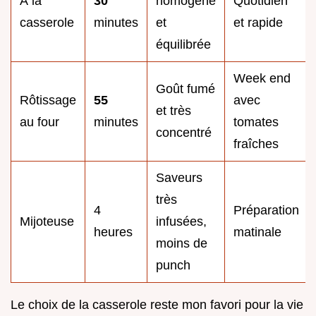
À la
30
homogène
Quotidien
casserole
minutes
et
et rapide
équilibrée
Week end
Goût fumé
Rôtissage
55
avec
et très
au four
minutes
tomates
concentré
fraîches
Saveurs
très
4
Préparation
Mijoteuse
infusées,
heures
matinale
moins de
punch
Le choix de la casserole reste mon favori pour la vie