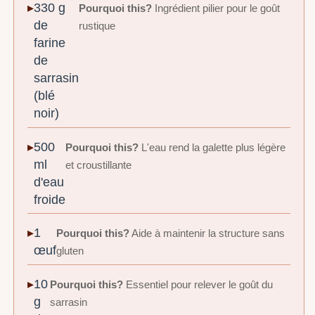
330 g
Pourquoi this?
Ingrédient pilier pour le goût
de
rustique
farine
de
sarrasin
(blé
noir)
500
Pourquoi this?
L'eau rend la galette plus légère
ml
et croustillante
d'eau
froide
1
Pourquoi this?
Aide à maintenir la structure sans
œuf
gluten
10
Pourquoi this?
Essentiel pour relever le goût du
g
sarrasin