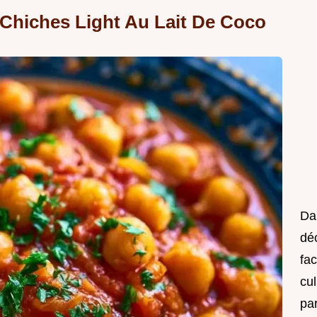
 Chiches Light Au Lait De Coco
Da
déc
fac
cul
pa