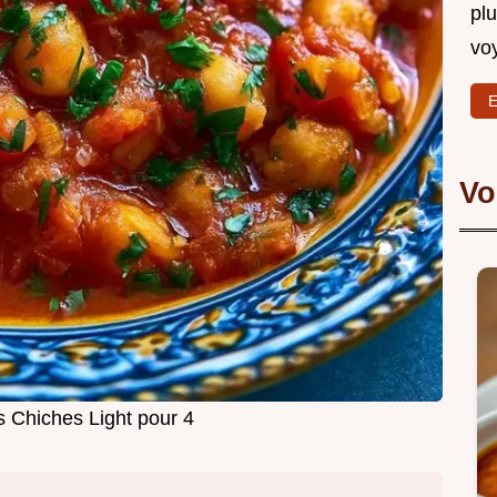
plu
vo
E
Vo
s Chiches Light pour 4