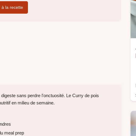
r à la recette
er digeste sans perdre l'onctuosité. Le Curry de pois
nutritif en milieu de semaine.
endres
du meal prep