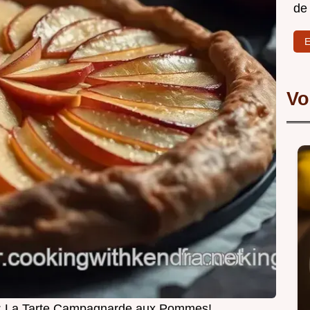
de
E
Vo
e: La Tarte Campagnarde aux Pommes!