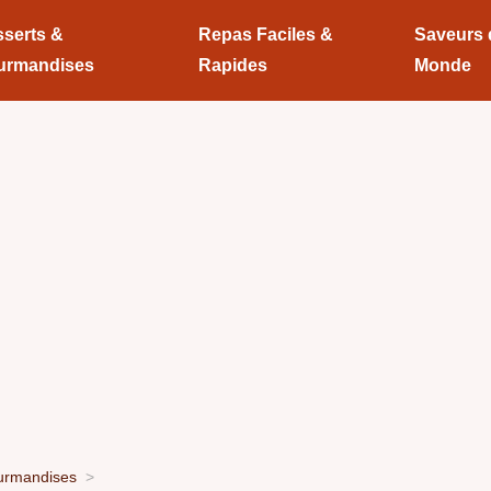
serts &
Repas Faciles &
Saveurs
urmandises
Rapides
Monde
urmandises