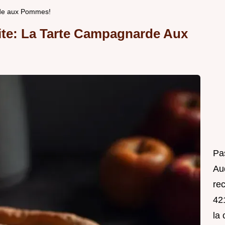
rde aux Pommes!
ite: La Tarte Campagnarde Aux
Pa
Au
rec
421
la 