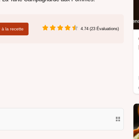
r à la recette
4.74 (23 Évaluations)
☷