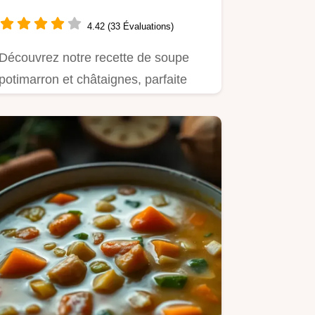
et Réconfortante pour
l'Automne
4.42 (33 Évaluations)
Découvrez notre recette de soupe
potimarron et châtaignes, parfaite
pour un repas d'automne…