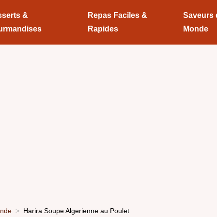
serts &
Repas Faciles &
Saveurs
urmandises
Rapides
Monde
onde
Harira Soupe Algerienne au Poulet