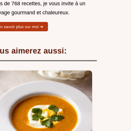
s de 768 recettes, je vous invite à un
yage gourmand et chaleureux.
n savoir plus sur moi ➜
us aimerez aussi: