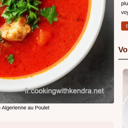
plu
vo
E
Vo
 Algerienne au Poulet