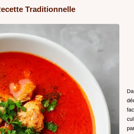
ecette Traditionnelle
Da
déc
fac
cul
pa