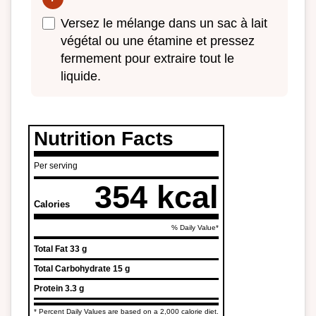
Versez le mélange dans un sac à lait
végétal ou une étamine et pressez
fermement pour extraire tout le
liquide.
Nutrition Facts
Per serving
354 kcal
Calories
% Daily Value*
Total Fat
33 g
Total Carbohydrate
15 g
Protein
3.3 g
* Percent Daily Values are based on a 2,000 calorie diet.