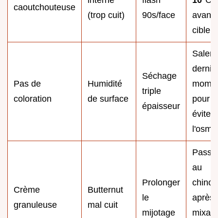
caoutchouteuse
(trop cuit)
90s/face
avant 
cible.
Saler 
dernie
Séchage
Pas de
Humidité
mome
triple
coloration
de surface
pour
épaisseur
éviter
l'osmo
Passe
au
Prolonger
chinoi
Crème
Butternut
le
après
granuleuse
mal cuit
mijotage
mixag