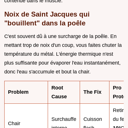
contenue dans le muscle.
Noix de Saint Jacques qui
"bouillent" dans la poêle
C'est souvent dû à une surcharge de la poêle. En
mettant trop de noix d'un coup, vous faites chuter la
température du métal. L'énergie thermique n'est
plus suffisante pour évaporer l'eau instantanément,
donc l'eau s'accumule et bout la chair.
Root
Pro
Problem
The Fix
Cause
Proto
Retire
Surchauffe
Cuisson
du feu
Chair
interne
flash
10°
C