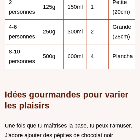
2
Petite
125g
150ml
1
personnes
(20cm)
4-6
Grande
250g
300ml
2
personnes
(28cm)
8-10
500g
600ml
4
Plancha
personnes
Idées gourmandes pour varier
les plaisirs
Une fois que tu maîtrises la base, tu peux t'amuser.
J'adore ajouter des pépites de chocolat noir