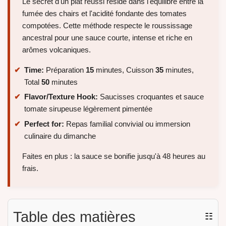
Le secret d'un plat réussi réside dans l'équilibre entre la
fumée des chairs et l'acidité fondante des tomates
compotées. Cette méthode respecte le roussissage
ancestral pour une sauce courte, intense et riche en
arômes volcaniques.
Time:
Préparation
15
minutes, Cuisson
35
minutes,
Total
50
minutes
Flavor/Texture Hook:
Saucisses croquantes et sauce
tomate sirupeuse légèrement pimentée
Perfect for:
Repas familial convivial ou immersion
culinaire du dimanche
Faites en plus : la sauce se bonifie jusqu'à 48 heures au
frais.
Table des matières
☷