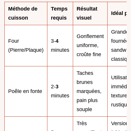
Méthode de
Temps
Résultat
Idéal p
cuisson
requis
visuel
Grande
Gonflement
Four
3-
4
fournées
uniforme,
(Pierre/Plaque)
minutes
sandwic
croûte fine
classiqu
Taches
Utilisati
brunes
2-
3
immédia
Poêle en fonte
marquées,
minutes
texture
pain plus
rustique
souple
Très
Version