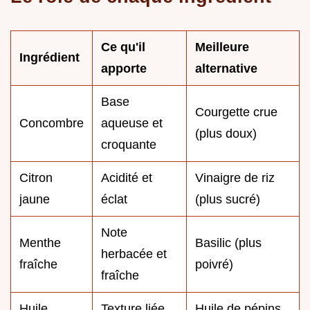
Ce qu'il
Meilleure
Ingrédient
apporte
alternative
Base
Courgette crue
Concombre
aqueuse et
(plus doux)
croquante
Citron
Acidité et
Vinaigre de riz
jaune
éclat
(plus sucré)
Note
Menthe
Basilic (plus
herbacée et
fraîche
poivré)
fraîche
Huile
Texture liée
Huile de pépins