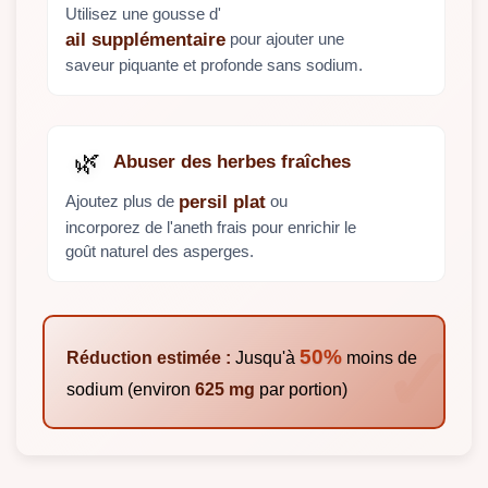
Utilisez une gousse d'
pour ajouter une
ail supplémentaire
saveur piquante et profonde sans sodium.
🌿
Abuser des herbes fraîches
Ajoutez plus de
ou
persil plat
incorporez de l'aneth frais pour enrichir le
goût naturel des asperges.
50%
Réduction estimée :
Jusqu'à
moins de
sodium (environ
625 mg
par portion)