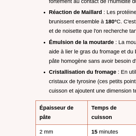
fortement au contact de l'humidité du
Réaction de Maillard
: Les protéine
brunissent ensemble à
180°
C. C'est
et de noisette que l'on recherche tan
Émulsion de la moutarde
: La mout
aide à lier le gras du fromage et du 
pâte homogène sans avoir besoin d'aj
Cristallisation du fromage
: En uti
cristaux de tyrosine (ces petits poin
cuisson et ajoutent une dimension te
Épaisseur de
Temps de
pâte
cuisson
2 mm
15
minutes