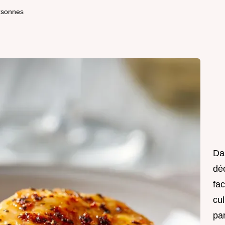
rsonnes
Da
déc
fac
cul
pa