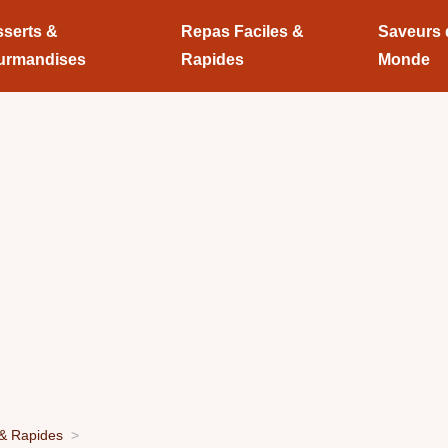
serts &
Repas Faciles &
Saveurs
urmandises
Rapides
Monde
 & Rapides