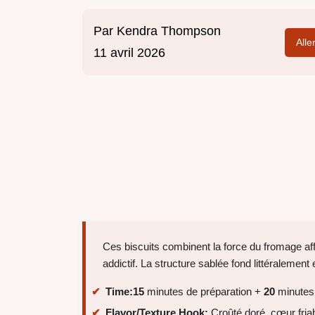
Par
Kendra Thompson
Alle
11 avril 2026
Ces biscuits combinent la force du fromage affi
addictif. La structure sablée fond littéralemen
Time:
15
minutes de préparation +
20
minutes
Flavor/Texture Hook:
Croûté doré, cœur friab