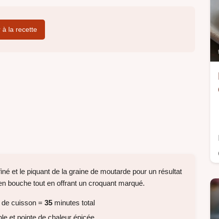
r à la recette
né et le piquant de la graine de moutarde pour un résultat
t en bouche tout en offrant un croquant marqué.
 de cuisson =
35
minutes total
le et pointe de chaleur épicée