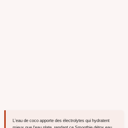
L'eau de coco apporte des électrolytes qui hydratent
mieux que l'eau plate, rendant ce Smoothie détox eau