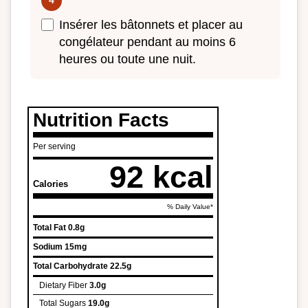
Insérer les bâtonnets et placer au
congélateur pendant au moins 6
heures ou toute une nuit.
Nutrition Facts
Per serving
92 kcal
Calories
% Daily Value*
Total Fat
0.8g
Sodium
15mg
Total Carbohydrate
22.5g
Dietary Fiber
3.0g
Total Sugars
19.0g