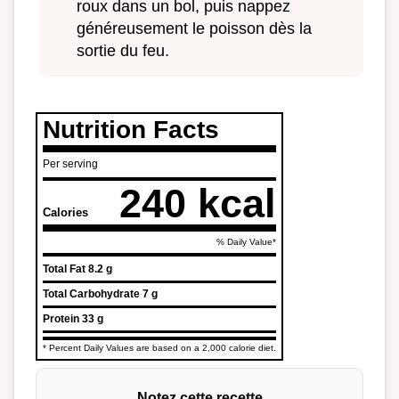
roux dans un bol, puis nappez
généreusement le poisson dès la
sortie du feu.
Nutrition Facts
Per serving
240 kcal
Calories
% Daily Value*
Total Fat
8.2 g
Total Carbohydrate
7 g
Protein
33 g
* Percent Daily Values are based on a 2,000 calorie diet.
Notez cette recette